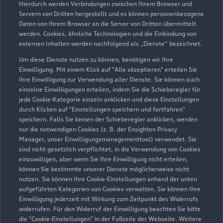
Hierdurch werden Verbindungen zwischen Ihrem Browser und
Servern von Dritten hergestellt und es können personenbezogene
Daten von Ihrem Browser an die Server von Dritten übermittelt
werden. Cookies, ähnliche Technologien und die Einbindung von
externen Inhalten werden nachfolgend als „Dienste“ bezeichnet.
Um diese Dienste nutzen zu können, benötigen wir Ihre
Einwilligung. Mit einem Klick auf "Alle akzeptieren" erteilen Sie
Ihre Einwilligung zur Verwendung aller Dienste. Sie können auch
Audi Pflegemitteltasche
einzelne Einwilligungen erteilen, indem Sie die Schieberegler für
jede Cookie-Kategorie einzeln anklicken und diese Einstellungen
Sommer
durch Klicken auf "Einstellungen speichern und fortfahren"
speichern. Falls Sie keinen der Schieberegler anklicken, werden
Damit Ihr Audi auch im Sommer glänzt: die
nur die notwendigen Cookies (z. B. der Ensighten Privacy
passende Pflege in einer Tasche.
Manager, unser Einwilligungsmanagementtool) verwendet. Sie
sind nicht gesetzlich verpflichtet, in die Verwendung von Cookies
Zur Audi Shopping World
einzuwilligen, aber wenn Sie Ihre Einwilligung nicht erteilen,
können Sie bestimmte unserer Dienste möglicherweise nicht
nutzen. Sie können Ihre Cookie-Einstellungen anhand der unten
aufgeführten Kategorien von Cookies verwalten. Sie können Ihre
Einwilligung jederzeit mit Wirkung zum Zeitpunkt des Widerrufs
widerrufen. Für den Widerruf der Einwilligung beachten Sie bitte
die "Cookie-Einstellungen" in der Fußzeile der Webseite. Weitere