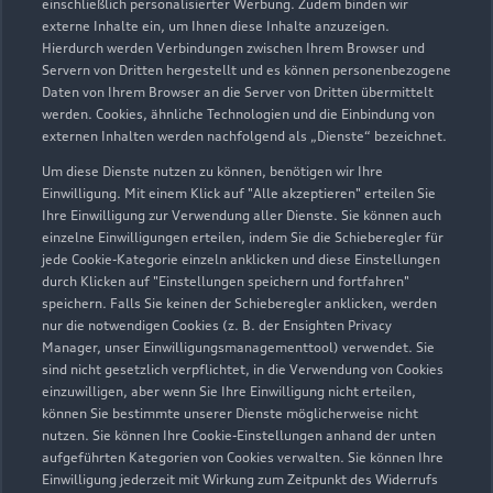
Servicepartner
e-tron
einschließlich personalisierter Werbung. Zudem binden wir
externe Inhalte ein, um Ihnen diese Inhalte anzuzeigen.
Hierdurch werden Verbindungen zwischen Ihrem Browser und
Servern von Dritten hergestellt und es können personenbezogene
Daten von Ihrem Browser an die Server von Dritten übermittelt
werden. Cookies, ähnliche Technologien und die Einbindung von
externen Inhalten werden nachfolgend als „Dienste“ bezeichnet.
Um diese Dienste nutzen zu können, benötigen wir Ihre
Einwilligung. Mit einem Klick auf "Alle akzeptieren" erteilen Sie
Ihre Einwilligung zur Verwendung aller Dienste. Sie können auch
einzelne Einwilligungen erteilen, indem Sie die Schieberegler für
jede Cookie-Kategorie einzeln anklicken und diese Einstellungen
durch Klicken auf "Einstellungen speichern und fortfahren"
speichern. Falls Sie keinen der Schieberegler anklicken, werden
nur die notwendigen Cookies (z. B. der Ensighten Privacy
Vor den Birken 2
Manager, unser Einwilligungsmanagementtool) verwendet. Sie
56814 Faid
sind nicht gesetzlich verpflichtet, in die Verwendung von Cookies
einzuwilligen, aber wenn Sie Ihre Einwilligung nicht erteilen,
können Sie bestimmte unserer Dienste möglicherweise nicht
02671 97790
nutzen. Sie können Ihre Cookie-Einstellungen anhand der unten
aufgeführten Kategorien von Cookies verwalten. Sie können Ihre
ServiceInfo.FAID@scherer-gruppe.de
Einwilligung jederzeit mit Wirkung zum Zeitpunkt des Widerrufs