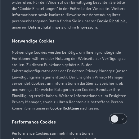
widerrufen. Für den Widerruf der Einwilligung beachten Sie bitte
die "Cookie-Einstellungen" in der Fußzeile der Webseite. Weitere
Kontaktdaten herunterladen
Informationen sowie konkrete Hinweise zur Verwendung Ihrer
personenbezogenen Daten finden Sie in unserer
Cookie Richtlinie
,
unserem
Datenschutzhinweis
und im
Impressum
.
Öffnungszeiten
Notwendige Cookies
Notwendige Cookies werden benötigt, um Ihnen grundlegende
Funktionen während der Nutzung der Webseite zur Verfügung zu
Service
stellen. Zu diesen Funktionen gehört z. B. der
Geschlossen
,
öffnet am
Montag 07:30
Fahrzeugkonfigurator oder der Ensighten Privacy Manager (unser
Einwilligungsmanagementtool). Der Ensighten Privacy Manager
verwendet Cookies, um Informationen darüber zu speichern, ob
Verkauf
und wenn ja, für welche Kategorien von Cookies Benutzer ihre
Geschlossen
,
öffnet am
Montag 08:00
Einwilligung erteilt haben. Weitere Informationen zum Ensighten
Privacy Manager, sowie zu Ihren Rechten als betroffene Person
können Sie in unserer
Cookie Richtlinie
nachlesen.
Performance Cookies
Performance Cookies sammeln Informationen