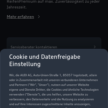
ReifenPremium auf max. Zuverlässigkeit zu jeder
Jahreszeit.
Mehr erfahren
Serviceberater kontaktieren
Cookie und Datenfreigabe
Einstellung
Servicetermin vereinbaren
Wir, die AUDI AG, Auto-Union-Straße 1, 85057 Ingolstadt, allein
oder in Zusammenarbeit mit unseren verbundenen Unternehmen
und Partnern ("Wir", "Unser"), nutzen auf unserer Website
eigene und Dienste Dritter, die Cookies und ähnliche Technologien
verwenden ("Dienste"), die uns helfen, unsere Website zu
Autohaus Scherer Faid
verbessern, den Datenverkehr und die Nutzung zu analysieren
und auf Ihre Interessen zugeschnittene Inhalte anzuzeigen,